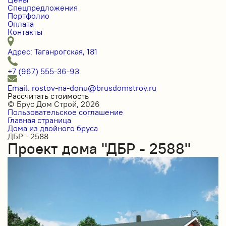
Спецпредложения
Портфолио
Оплата
Контакты
Адрес: Таганрогская, 181
+7 (967) 555-36-93
Email: rostov-na-donu@brusdomstroy.ru
Рассчитать стоимость
© Брус Дом Строй, 2026
Пользовательское соглашение
Главная страница
Дома из двойного бруса
ДБР - 2588
Проект дома "ДБР - 2588"