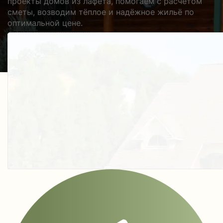
проекты домов из лафета, помогаем с расчётом
сметы, возводим тёплое и надёжное жильё по
оптимальной цене.
Получить косультацию