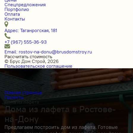
Спецпредложения
Портфолио
Оплата
Контакты
Адрес: Таганрогская, 181
+7 (967) 555-36-93
Email: rostov-na-donu@brusdomstroy.ru
Рассчитать стоимость
© Брус Дом Строй, 2026
Пользовательское соглашение
Главная страница
Проекты
Дома из лафета
Дома из лафета в Ростове-
на-Дону
Предлагаем построить дом из лафета. Готовые