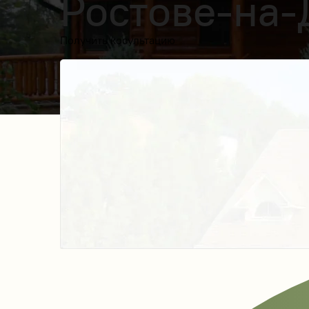
Ростове-на-
Получить косультацию